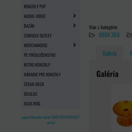
KONZOLY PSP
AUDIO-VIDEO
BAZÁR
Viac z kategórie
XBOX 360
CONSOLE OUTLET
MERCHANDISE
Galéria
PC PRÍSLUŠENSTVO
RETRO KONZOLY
Galéria
NÁRADIE PRE KONZOLY
STEAM DECK
OCULUS
ASUS ROG
pages/Konzole-store/1394715514120425?
ref=hl