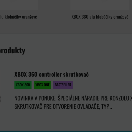
lu klobúčiky oranžové
XBOX 360 alu klobúčiky oranžové
produkty
XBOX 360 controller skrutkovač
XBOX 360
XBOX ONE
BESTSELLER
NOVINKA V PONUKE, ŠPECIÁLNE NÁRADIE PRE KONZOLU 
SKRUTKOVAČ PRE OTVORENIE OVLÁDAČE, TYP...