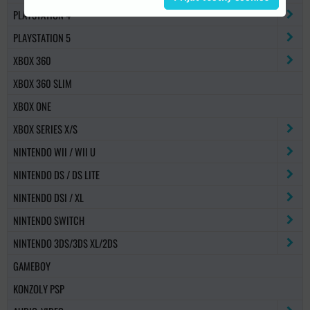
PLAYSTATION 4
PLAYSTATION 5
XBOX 360
XBOX 360 SLIM
XBOX ONE
XBOX SERIES X/S
NINTENDO WII / WII U
NINTENDO DS / DS LITE
NINTENDO DSI / XL
NINTENDO SWITCH
NINTENDO 3DS/3DS XL/2DS
GAMEBOY
KONZOLY PSP