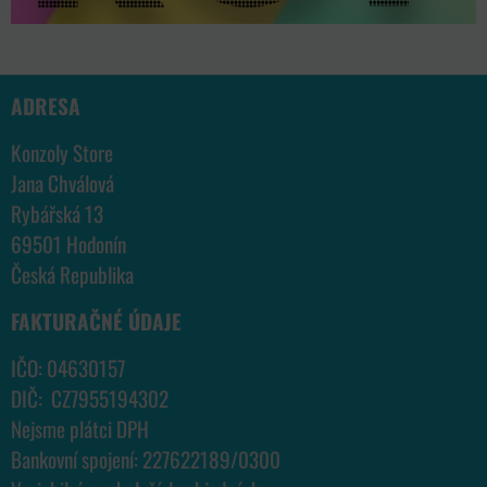
ADRESA
Konzoly Store
Jana Chválová
Rybářská 13
69501 Hodonín
Česká Republika
FAKTURAČNÉ ÚDAJE
IČO: 04630157
DIČ: CZ7955194302
Nejsme plátci DPH
Bankovní spojení: 227622189/0300