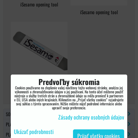
iSesamo opening tool
iSesamo opening tool
Predvoľby súkromia
iSesamo opening tool
Cookies používame na zlepšenie vašej návštevy tejto webovej stránky, analýzu jej
výkonnosti a zhromažďovanie údajov o jej používaní. Na tento účel môžeme použiť
nástroje a služby tretích strán a zhromaždené údaje sa môžu preniesť k partnerom
v EÚ, USA alebo iných krajinách. Kliknutím na „Prijať všetky cookies“ vyjadrujete
svoj súhlas s týmto spracovaním. Nižšie môžete nájsť podrobné informácie alebo
upraviť svoje preferencie.
SONY PSP
Zásady ochrany osobných údajov
PLAYSTATION 2
Ukázať podrobnosti
PLAYSTATION 3
Prijať všetky cookies