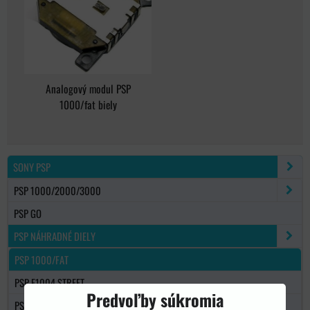
Analogový modul PSP
1000/fat biely
SONY PSP
PSP 1000/2000/3000
PSP GO
PSP NÁHRADNÉ DIELY
PSP 1000/FAT
PSP E1004 STREET
Predvoľby súkromia
PSP 2000