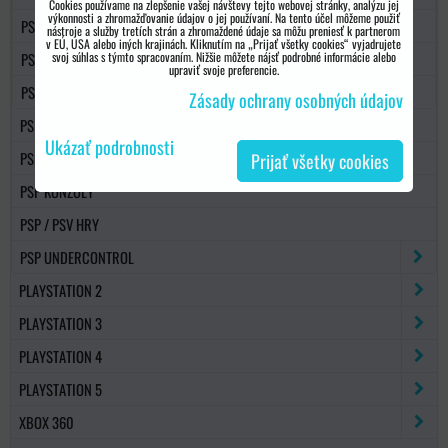
Cookies používame na zlepšenie vašej návštevy tejto webovej stránky, analýzu jej
výkonnosti a zhromažďovanie údajov o jej používaní. Na tento účel môžeme použiť
PSP 3000
nástroje a služby tretích strán a zhromaždené údaje sa môžu preniesť k partnerom
v EÚ, USA alebo iných krajinách. Kliknutím na „Prijať všetky cookies“ vyjadrujete
svoj súhlas s týmto spracovaním. Nižšie môžete nájsť podrobné informácie alebo
PSP GO
upraviť svoje preferencie.
PS VITA
Zásady ochrany osobných údajov
PS VITA
Ukázať podrobnosti
PSP PAMÄŤOVÉ KARTY
Prijať všetky cookies
PSP KONZOLY
PSP / PSV HRY
PSP UNDERCONTROL
PLAYSTATION 2
PLAYSTATION 3
PLAYSTATION 4
PLAYSTATION 5
XBOX 360