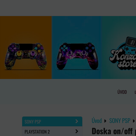
ÚVOD
Úvod
SONY PSP
SONY PSP
Doska on/off
PLAYSTATION 2