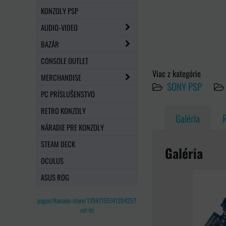
KONZOLY PSP
AUDIO-VIDEO
BAZÁR
CONSOLE OUTLET
Viac z kategórie
MERCHANDISE
SONY PSP
PC PRÍSLUŠENSTVO
RETRO KONZOLY
Galéria
NÁRADIE PRE KONZOLY
STEAM DECK
Galéria
OCULUS
ASUS ROG
pages/Konzole-store/1394715514120425?
ref=hl