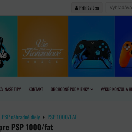
Prihlásiť sa
NAŠE TIPY
KONTAKT
OBCHODNÉ PODMIENKY
VÝKUP KONZOL A H
PSP náhradné diely
PSP 1000/FAT
 pre PSP 1000/fat