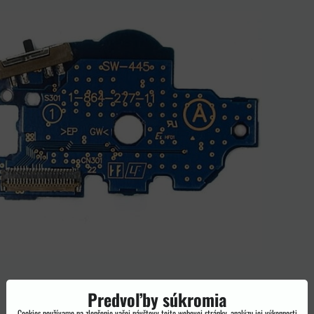
Predvoľby súkromia
Cookies používame na zlepšenie vašej návštevy tejto webovej stránky, analýzu jej výkonnosti