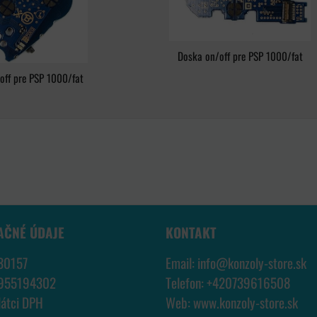
Doska on/off pre PSP 1000/fat
off pre PSP 1000/fat
AČNÉ ÚDAJE
KONTAKT
30157
Email:
info@konzoly-store.
sk
7955194302
Telefon:
+420739616508
látci DPH
Web:
www.konzoly-store.
sk