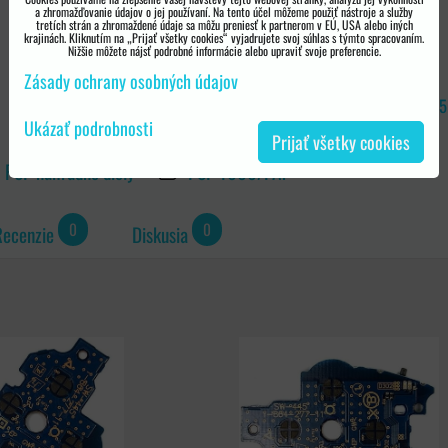
a zhromažďovanie údajov o jej používaní. Na tento účel môžeme použiť nástroje a služby
tretích strán a zhromaždené údaje sa môžu preniesť k partnerom v EÚ, USA alebo iných
krajinách. Kliknutím na „Prijať všetky cookies“ vyjadrujete svoj súhlas s týmto spracovaním.
Nižšie môžete nájsť podrobné informácie alebo upraviť svoje preferencie.
Zásady ochrany osobných údajov
TYP DOSKY PSP 1000/FAT SW-445
Ukázať podrobnosti
Prijať všetky cookies
PSP náhradné diely
PSP 1000/FAT
0
0
Recenzie
Diskusia