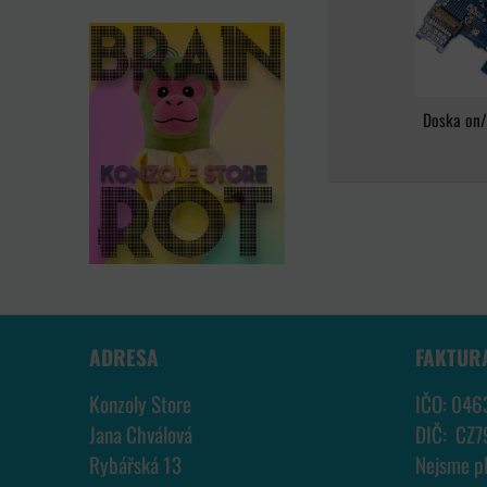
Doska on/
ADRESA
FAKTUR
Konzoly Store
IČO: 046
Jana Chválová
DIČ: CZ
Rybářská 13
Nejsme p