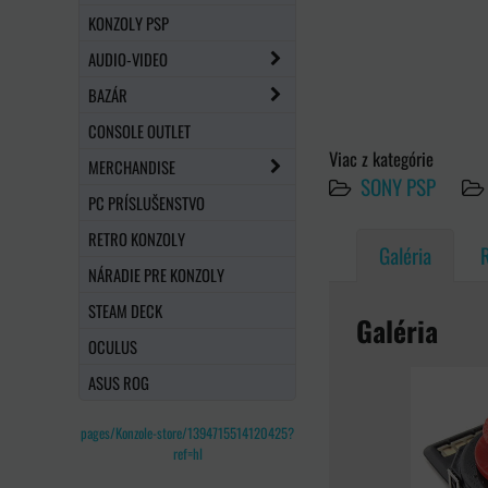
KONZOLY PSP
AUDIO-VIDEO
BAZÁR
CONSOLE OUTLET
Viac z kategórie
MERCHANDISE
SONY PSP
PC PRÍSLUŠENSTVO
RETRO KONZOLY
Galéria
NÁRADIE PRE KONZOLY
STEAM DECK
Galéria
OCULUS
ASUS ROG
pages/Konzole-store/1394715514120425?
ref=hl