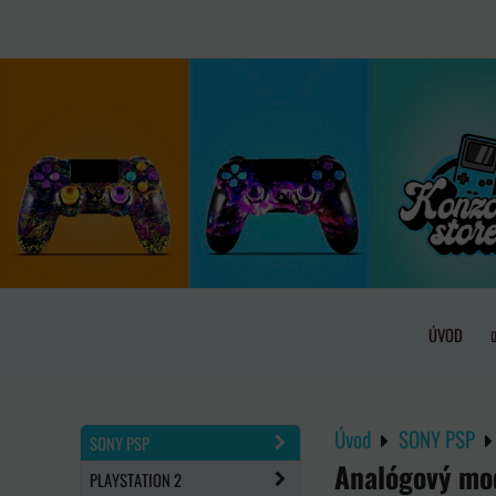
ÚVOD
Úvod
SONY PSP
SONY PSP
Analógový mo
PLAYSTATION 2