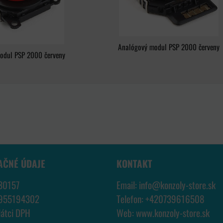
Analógový modul PSP 2000 červeny
odul PSP 2000 červeny
AČNÉ ÚDAJE
KONTAKT
30157
Email:
info@konzoly-store.
sk
7955194302
Telefon:
+420739616508
látci DPH
Web:
www.konzoly-store.
sk