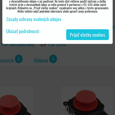
a zhromažďovanie údajov o jej používaní. Na tento účel môžeme použiť nástroje a služby
tretích strán a zhromaždené údaje sa môžu preniesť k partnerom v EÚ, USA alebo iných
krajinách. Kliknutím na „Prijať všetky cookies“ vyjadrujete svoj súhlas s týmto spracovaním.
Nižšie môžete nájsť podrobné informácie alebo upraviť svoje preferencie.
Zásady ochrany osobných údajov
VELMI KVALITNÝ ANALÓGOVÝ MODUL PRE P
Ukázať podrobnosti
Prijať všetky cookies
PSP náhradné diely
PSP 2000
0
0
Recenzie
Diskusia