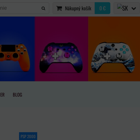
Nákupný košík
0 €
IER
BLOG
PSP 2000