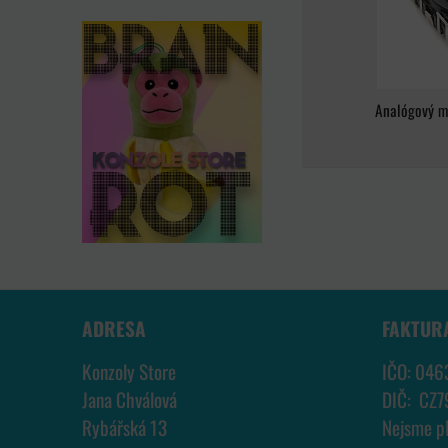
Analógový m
ADRESA
FAKTUR
Konzoly Store
IČO: 046
Jana Chválová
DIČ: CZ
Rybářská 13
Nejsme p