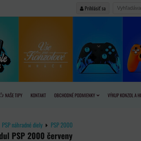
Prihlásiť sa
NAŠE TIPY
KONTAKT
OBCHODNÉ PODMIENKY
VÝKUP KONZOL A H
PSP náhradné diely
PSP 2000
dul PSP 2000 červeny