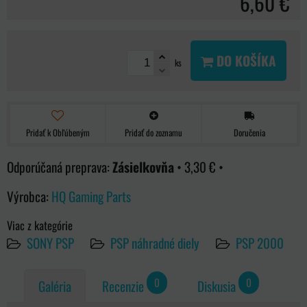
6,60 €
DO KOŠÍKA
ks
Pridať k Obľúbeným
Pridať do zoznamu
Doručenia
Zásielkovňa
•
3,30 €
•
Výrobca:
HQ Gaming Parts
Viac z kategórie
SONY PSP
PSP náhradné diely
PSP 2000
0
0
Galéria
Recenzie
Diskusia