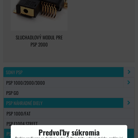
SLUCHADLOVÝ MODUL PRE
PSP 2000
SONY PSP
PSP 1000/2000/3000
PSP GO
PSP NÁHRADNÉ DIELY
PSP 1000/FAT
PSP E1004 STREET
Predvoľby súkromia
PSP 2000