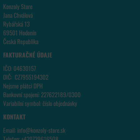
Konzoly Store
Jana Chválová
Rybářská 13
69501 Hodonín
Česká Republika
FAKTURAČNÉ ÚDAJE
IČO: 04630157
DIČ: CZ7955194302
Nejsme plátci DPH
Bankovní spojení: 227622189/0300
Variabilní symbol: číslo objednávky
KONTAKT
Email:
info@konzoly-store.
sk
Telefon:
+420739616508