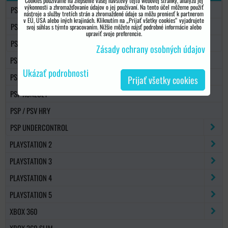
Cookies používame na zlepšenie vašej návštevy tejto webovej stránky, analýzu jej
výkonnosti a zhromažďovanie údajov o jej používaní. Na tento účel môžeme použiť
PSP 3000
nástroje a služby tretích strán a zhromaždené údaje sa môžu preniesť k partnerom
v EÚ, USA alebo iných krajinách. Kliknutím na „Prijať všetky cookies“ vyjadrujete
PSP GO
svoj súhlas s týmto spracovaním. Nižšie môžete nájsť podrobné informácie alebo
upraviť svoje preferencie.
PS VITA
Zásady ochrany osobných údajov
PS VITA
Ukázať podrobnosti
PSP PAMÄŤOVÉ KARTY
Prijať všetky cookies
PSP KONZOLY
PSP / PSV HRY
PSP UNDERCONTROL
PLAYSTATION 2
PLAYSTATION 3
PLAYSTATION 4
PLAYSTATION 5
XBOX 360