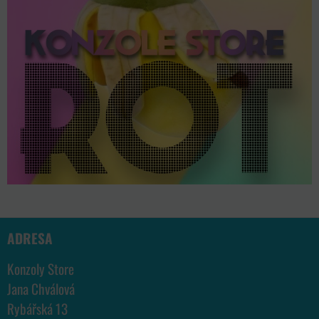
ADRESA
Konzoly Store
Jana Chválová
Rybářská 13