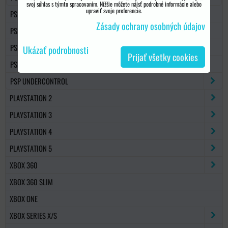
svoj súhlas s týmto spracovaním. Nižšie môžete nájsť podrobné informácie alebo
upraviť svoje preferencie.
PS VITA
Zásady ochrany osobných údajov
PSP PAMÄŤOVÉ KARTY
PSP KONZOLY
Ukázať podrobnosti
Prijať všetky cookies
PSP / PSV HRY
PSP UNDERCONTROL
PLAYSTATION 2
PLAYSTATION 3
PLAYSTATION 4
PLAYSTATION 5
XBOX 360
XBOX 360 SLIM
XBOX ONE
XBOX SERIES X/S