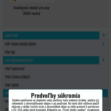
Analógový modul pre psp
3000 modrý
SONY PSP
PSP 1000/2000/3000
PSP GO
PSP NÁHRADNÉ DIELY
PSP 1000/FAT
PSP E1004 STREET
PSP 2000
PSP 3000
Predvoľby súkromia
Cookies používame na zlepšenie vašej návštevy tejto webovej stránky, analýzu jej
PSP GO
výkonnosti a zhromažďovanie údajov o jej používaní. Na tento účel môžeme použiť
nástroje a služby tretích strán a zhromaždené údaje sa môžu preniesť k partnerom
PS VITA
v EÚ, USA alebo iných krajinách. Kliknutím na „Prijať všetky cookies“ vyjadrujete