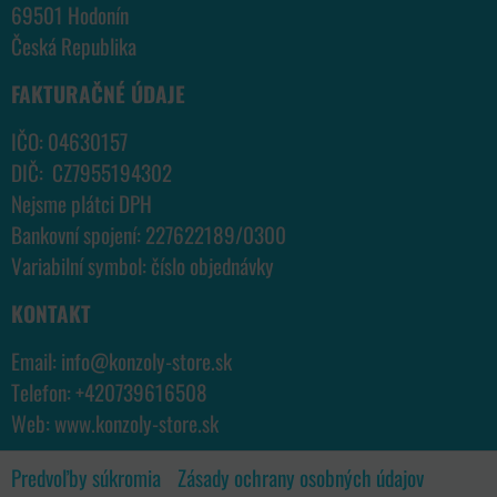
69501 Hodonín
Česká Republika
FAKTURAČNÉ ÚDAJE
IČO: 04630157
DIČ: CZ7955194302
Nejsme plátci DPH
Bankovní spojení: 227622189/0300
Variabilní symbol: číslo objednávky
KONTAKT
Email:
info@konzoly-store.
sk
Telefon:
+420739616508
Web:
www.konzoly-store.
sk
Predvoľby súkromia
Zásady ochrany osobných údajov