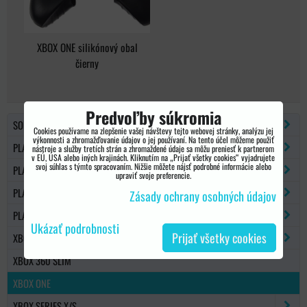
XBOX ONE silikónový obal
čierny
Predvoľby súkromia
SONY PSP
Cookies používame na zlepšenie vašej návštevy tejto webovej stránky, analýzu jej
výkonnosti a zhromažďovanie údajov o jej používaní. Na tento účel môžeme použiť
PLAYSTATION 2
nástroje a služby tretích strán a zhromaždené údaje sa môžu preniesť k partnerom
v EÚ, USA alebo iných krajinách. Kliknutím na „Prijať všetky cookies“ vyjadrujete
svoj súhlas s týmto spracovaním. Nižšie môžete nájsť podrobné informácie alebo
PLAYSTATION 3
upraviť svoje preferencie.
PLAYSTATION 4
Zásady ochrany osobných údajov
PLAYSTATION 5
Ukázať podrobnosti
Prijať všetky cookies
XBOX 360
XBOX 360 SLIM
XBOX ONE
XBOX SERIES X/S