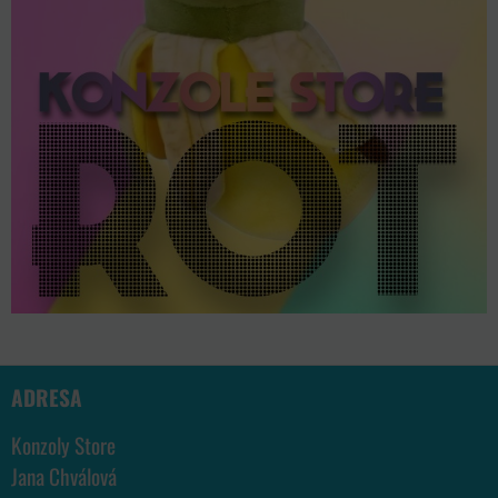
ADRESA
Konzoly Store
Jana Chválová