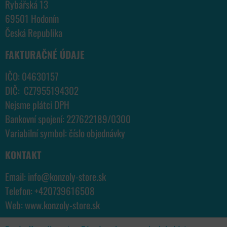
Rybářská 13
69501 Hodonín
Česká Republika
FAKTURAČNÉ ÚDAJE
IČO: 04630157
DIČ: CZ7955194302
Nejsme plátci DPH
Bankovní spojení: 227622189/0300
Variabilní symbol: číslo objednávky
KONTAKT
Email:
info@konzoly-store.
sk
Telefon:
+420739616508
Web:
www.konzoly-store.
sk