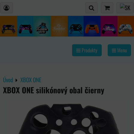
Produkty
Menu
Úvod
XBOX ONE
XBOX ONE silikónový obal čierny