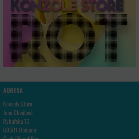
ADRESA
Konzoly Store
Jana Chválová
Rybářská 13
69501 Hodonín
Česká Republika