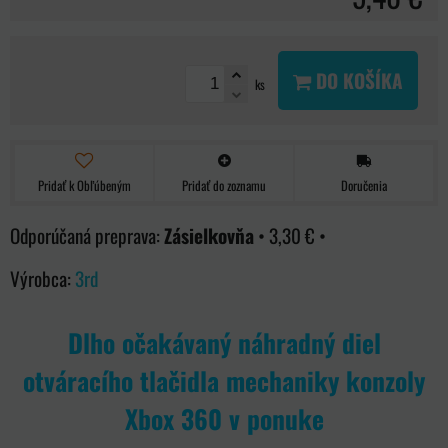
DO KOŠÍKA
ks
Pridať k Obľúbeným
Pridať do zoznamu
Doručenia
Zásielkovňa
•
3,30 €
•
Výrobca:
3rd
Dlho očakávaný náhradný diel
otváracího tlačidla mechaniky konzoly
Xbox 360 v ponuke