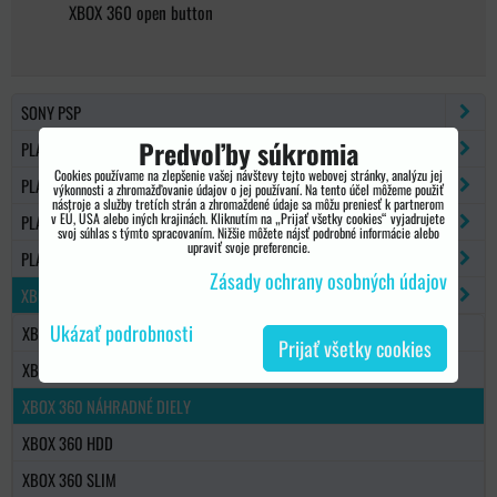
XBOX 360 open button
SONY PSP
Predvoľby súkromia
PLAYSTATION 2
Cookies používame na zlepšenie vašej návštevy tejto webovej stránky, analýzu jej
PLAYSTATION 3
výkonnosti a zhromažďovanie údajov o jej používaní. Na tento účel môžeme použiť
nástroje a služby tretích strán a zhromaždené údaje sa môžu preniesť k partnerom
v EÚ, USA alebo iných krajinách. Kliknutím na „Prijať všetky cookies“ vyjadrujete
PLAYSTATION 4
svoj súhlas s týmto spracovaním. Nižšie môžete nájsť podrobné informácie alebo
upraviť svoje preferencie.
PLAYSTATION 5
Zásady ochrany osobných údajov
XBOX 360
Ukázať podrobnosti
XBOX 360 OVLÁDAČE
Prijať všetky cookies
XBOX 360 PŘÍSLUŠENSTVO
XBOX 360 NÁHRADNÉ DIELY
XBOX 360 HDD
XBOX 360 SLIM