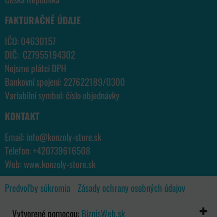
FAKTURAČNÉ ÚDAJE
IČO: 04630157
DIČ: CZ7955194302
Nejsme plátci DPH
Bankovní spojení: 227622189/0300
Variabilní symbol: číslo objednávky
KONTAKT
Email:
info@konzoly-store.
sk
Telefon:
+420739616508
Web:
www.konzoly-store.
sk
Predvoľby súkromia
Zásady ochrany osobných údajov
Vytvorené pomocou:
BiznisWeb.sk