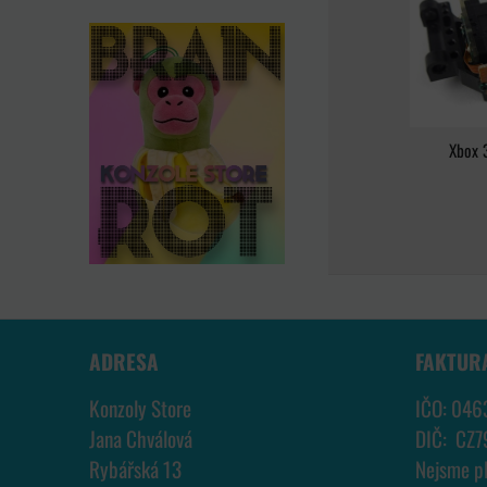
Xbox 
ADRESA
FAKTUR
Konzoly Store
IČO: 046
Jana Chválová
DIČ: CZ
Rybářská 13
Nejsme p