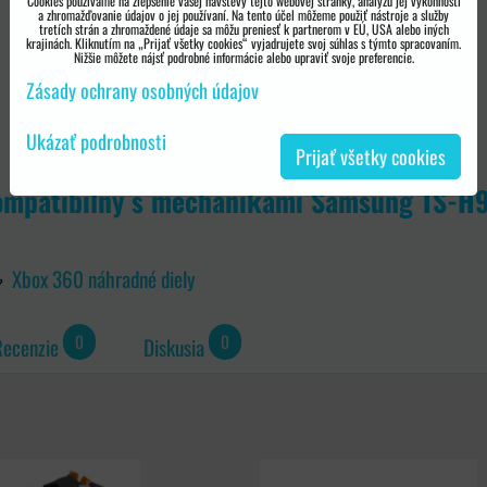
Cookies používame na zlepšenie vašej návštevy tejto webovej stránky, analýzu jej výkonnosti
a zhromažďovanie údajov o jej používaní. Na tento účel môžeme použiť nástroje a služby
tretích strán a zhromaždené údaje sa môžu preniesť k partnerom v EÚ, USA alebo iných
krajinách. Kliknutím na „Prijať všetky cookies“ vyjadrujete svoj súhlas s týmto spracovaním.
Nižšie môžete nájsť podrobné informácie alebo upraviť svoje preferencie.
Zásady ochrany osobných údajov
Ukázať podrobnosti
Prijať všetky cookies
mpatibilný s mechanikami Samsung TS-H9
Xbox 360 náhradné diely
0
0
Recenzie
Diskusia