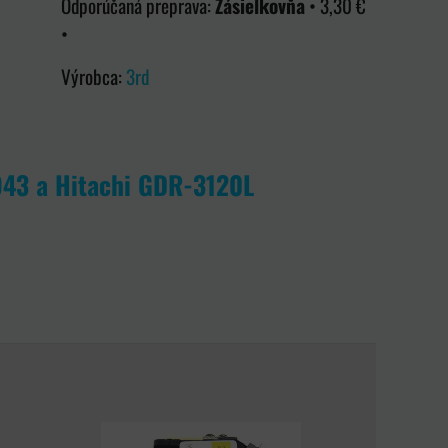
Zásielkovňa
•
3,30 €
•
Výrobca:
3rd
43 a Hitachi GDR-3120L