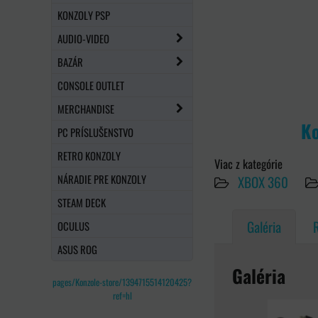
KONZOLY PSP
AUDIO-VIDEO
BAZÁR
CONSOLE OUTLET
MERCHANDISE
Ko
PC PRÍSLUŠENSTVO
RETRO KONZOLY
Viac z kategórie
NÁRADIE PRE KONZOLY
XBOX 360
STEAM DECK
Galéria
OCULUS
ASUS ROG
Galéria
pages/Konzole-store/1394715514120425?
ref=hl