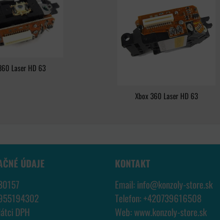
360 Laser HD 63
Xbox 360 Laser HD 63
AČNÉ ÚDAJE
KONTAKT
30157
Email:
info@konzoly-store.
sk
7955194302
Telefon:
+420739616508
látci DPH
Web:
www.konzoly-store.
sk