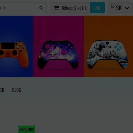
Nákupný košík
0 €
IER
BLOG
XBOX 360