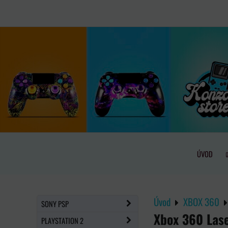
ÚVOD
Úvod
XBOX 360
SONY PSP
Xbox 360 Las
PLAYSTATION 2