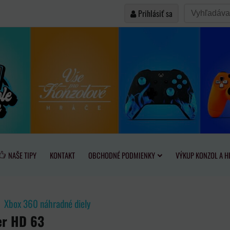
Prihlásiť sa
NAŠE TIPY
KONTAKT
OBCHODNÉ PODMIENKY
VÝKUP KONZOL A H
Xbox 360 náhradné diely
er HD 63