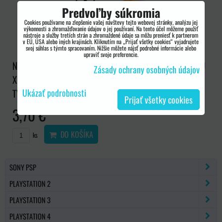
Predvoľby súkromia
Cookies používame na zlepšenie vašej návštevy tejto webovej stránky, analýzu jej
výkonnosti a zhromažďovanie údajov o jej používaní. Na tento účel môžeme použiť
nástroje a služby tretích strán a zhromaždené údaje sa môžu preniesť k partnerom
v EÚ, USA alebo iných krajinách. Kliknutím na „Prijať všetky cookies“ vyjadrujete
svoj súhlas s týmto spracovaním. Nižšie môžete nájsť podrobné informácie alebo
upraviť svoje preferencie.
NOVINKA V PONUKE, ŠPECIÁLNE NÁRADIE PRE KONZOLU
Zásady ochrany osobných údajov
XBOX 360, SKRUTKOVAČ PRE OTVORENIE OVLÁDAČE,
Ukázať podrobnosti
TYP...
Prijať všetky cookies
3,70 €
DO KOŠÍKA
ks
SONY PSP
PLAYSTATION 2
PLAYSTATION 3
PLAYSTATION 4