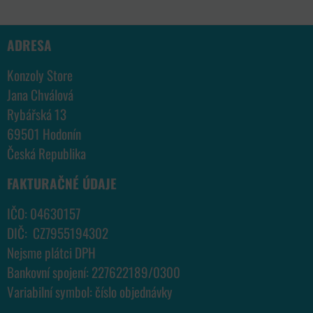
ADRESA
Konzoly Store
Jana Chválová
Rybářská 13
69501 Hodonín
Česká Republika
FAKTURAČNÉ ÚDAJE
IČO: 04630157
DIČ: CZ7955194302
Nejsme plátci DPH
Bankovní spojení: 227622189/0300
Variabilní symbol: číslo objednávky