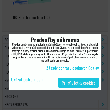
DSi XL ochranná fólia LCD
Predvoľby súkromia
SONY PSP
Cookies používame na zlepšenie vašej návštevy tejto webovej stránky, analýzu jej
PLAYSTATION 2
výkonnosti a zhromažďovanie údajov o jej používaní. Na tento účel môžeme použiť
nástroje a služby tretích strán a zhromaždené údaje sa môžu preniesť k partnerom
v EÚ, USA alebo iných krajinách. Kliknutím na „Prijať všetky cookies“ vyjadrujete
PLAYSTATION 3
svoj súhlas s týmto spracovaním. Nižšie môžete nájsť podrobné informácie alebo
upraviť svoje preferencie.
PLAYSTATION 4
Zásady ochrany osobných údajov
PLAYSTATION 5
Ukázať podrobnosti
XBOX 360
Prijať všetky cookies
XBOX 360 SLIM
XBOX ONE
XBOX SERIES X/S