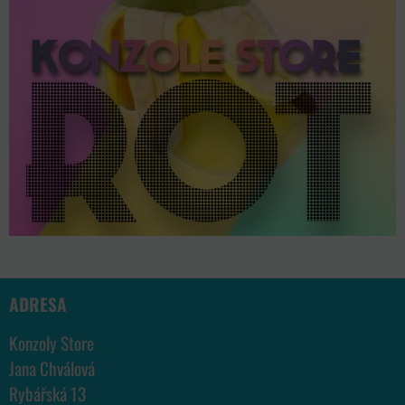
ADRESA
Konzoly Store
Jana Chválová
Rybářská 13