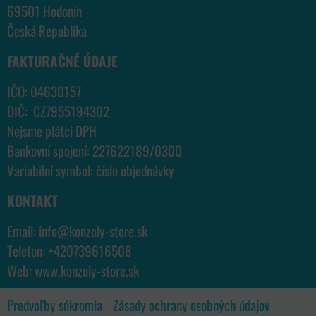
69501 Hodonín
Česká Republika
FAKTURAČNÉ ÚDAJE
IČO: 04630157
DIČ: CZ7955194302
Nejsme plátci DPH
Bankovní spojení: 227622189/0300
Variabilní symbol: číslo objednávky
KONTAKT
Email:
info@konzoly-store.
sk
Telefon:
+420739616508
Web:
www.konzoly-store.
sk
Predvoľby súkromia
Zásady ochrany osobných údajov