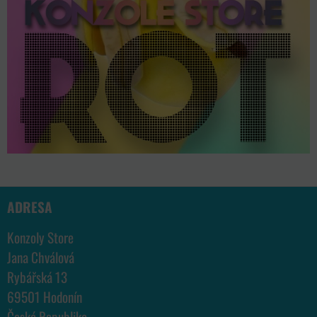
ADRESA
Konzoly Store
Jana Chválová
Rybářská 13
69501 Hodonín
Česká Republika