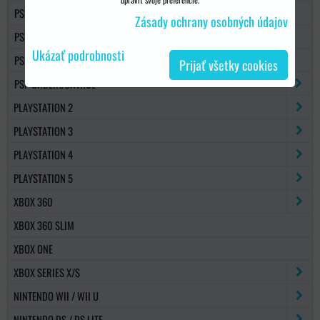
PSP PAMÄŤOVÉ KARTY
Zásady ochrany osobných údajov
PSP KONZOLY
Ukázať podrobnosti
PSP / PSV HRY
Prijať všetky cookies
PSP UNDERCONTROL
PLAYSTATION 2
PLAYSTATION 3
PLAYSTATION 4
PLAYSTATION 5
XBOX 360
XBOX 360 SLIM
XBOX ONE
XBOX SERIES X/S
NINTENDO WII / WII U
NINTENDO DS / DS LITE