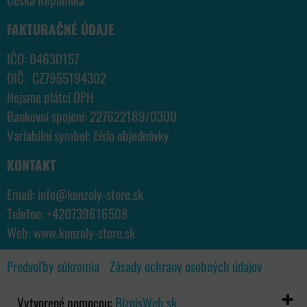
FAKTURAČNÉ ÚDAJE
IČO: 04630157
DIČ: CZ7955194302
Nejsme plátci DPH
Bankovní spojení: 227622189/0300
Variabilní symbol: číslo objednávky
KONTAKT
Email:
info@konzoly-store.
sk
Telefon:
+420739616508
Web:
www.konzoly-store.
sk
Predvoľby súkromia
Zásady ochrany osobných údajov
Vytvorené pomocou:
BiznisWeb.sk