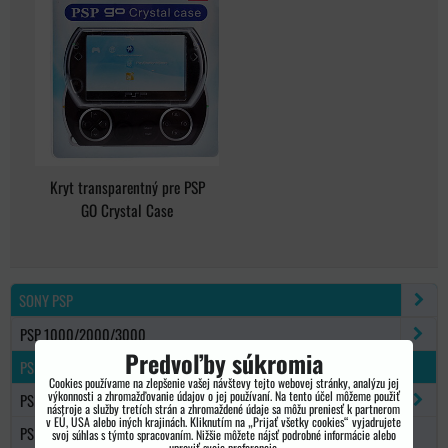
Kryt transparentný pre PSP
GO Crystal Case
SONY PSP
PSP 1000/2000/3000
Predvoľby súkromia
PSP GO
Cookies používame na zlepšenie vašej návštevy tejto webovej stránky, analýzu jej
výkonnosti a zhromažďovanie údajov o jej používaní. Na tento účel môžeme použiť
PSP NÁHRADNÉ DIELY
nástroje a služby tretích strán a zhromaždené údaje sa môžu preniesť k partnerom
v EÚ, USA alebo iných krajinách. Kliknutím na „Prijať všetky cookies“ vyjadrujete
PS VITA
svoj súhlas s týmto spracovaním. Nižšie môžete nájsť podrobné informácie alebo
upraviť svoje preferencie.