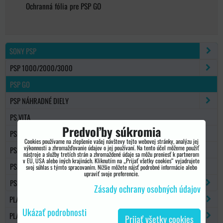
Ochranná fólia pre PSP GO
SONY PSP
PSP 1000/2000/3000
PSP GO
PSP NÁHRADNÉ DIELY
PS VITA
Predvoľby súkromia
PSP PAMÄŤOVÉ KARTY
Cookies používame na zlepšenie vašej návštevy tejto webovej stránky, analýzu jej
výkonnosti a zhromažďovanie údajov o jej používaní. Na tento účel môžeme použiť
PSP KONZOLY
nástroje a služby tretích strán a zhromaždené údaje sa môžu preniesť k partnerom
v EÚ, USA alebo iných krajinách. Kliknutím na „Prijať všetky cookies“ vyjadrujete
PSP / PSV HRY
svoj súhlas s týmto spracovaním. Nižšie môžete nájsť podrobné informácie alebo
upraviť svoje preferencie.
PSP UNDERCONTROL
Zásady ochrany osobných údajov
PLAYSTATION 2
Ukázať podrobnosti
PLAYSTATION 3
Prijať všetky cookies