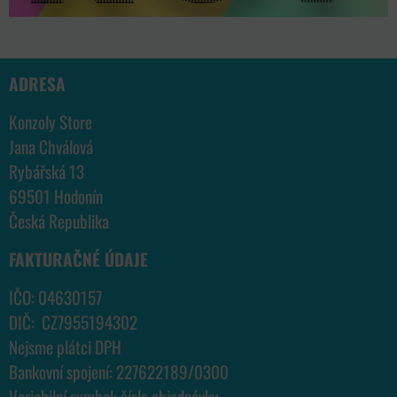
ADRESA
Konzoly Store
Jana Chválová
Rybářská 13
69501 Hodonín
Česká Republika
FAKTURAČNÉ ÚDAJE
IČO: 04630157
DIČ: CZ7955194302
Nejsme plátci DPH
Bankovní spojení: 227622189/0300
Variabilní symbol: číslo objednávky