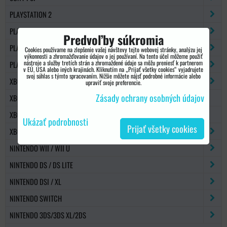
PLAYSTATION 2
PLAYSTATION 3
Predvoľby súkromia
PLAYSTATION 4
Cookies používame na zlepšenie vašej návštevy tejto webovej stránky, analýzu jej
výkonnosti a zhromažďovanie údajov o jej používaní. Na tento účel môžeme použiť
nástroje a služby tretích strán a zhromaždené údaje sa môžu preniesť k partnerom
PLAYSTATION 5
v EÚ, USA alebo iných krajinách. Kliknutím na „Prijať všetky cookies“ vyjadrujete
svoj súhlas s týmto spracovaním. Nižšie môžete nájsť podrobné informácie alebo
XBOX 360
upraviť svoje preferencie.
Zásady ochrany osobných údajov
XBOX 360 SLIM
XBOX ONE
Ukázať podrobnosti
Prijať všetky cookies
XBOX SERIES X/S
NINTENDO WII / WII U
NINTENDO DS / DS LITE
NINTENDO DSI / XL
NINTENDO SWITCH
NINTENDO 3DS/3DS XL/2DS