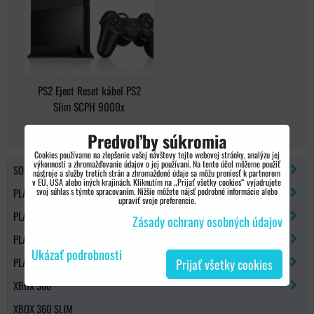
PS2 Eject Reset kábel PS2
Slim SCPH 9000x
Predvoľby súkromia
Cookies používame na zlepšenie vašej návštevy tejto webovej stránky, analýzu jej
výkonnosti a zhromažďovanie údajov o jej používaní. Na tento účel môžeme použiť
SONY PSP
nástroje a služby tretích strán a zhromaždené údaje sa môžu preniesť k partnerom
v EÚ, USA alebo iných krajinách. Kliknutím na „Prijať všetky cookies“ vyjadrujete
svoj súhlas s týmto spracovaním. Nižšie môžete nájsť podrobné informácie alebo
PLAYSTATION 2
upraviť svoje preferencie.
PLAYSTATION 3
Zásady ochrany osobných údajov
PLAYSTATION 4
Ukázať podrobnosti
PLAYSTATION 5
Prijať všetky cookies
XBOX 360
XBOX 360 SLIM