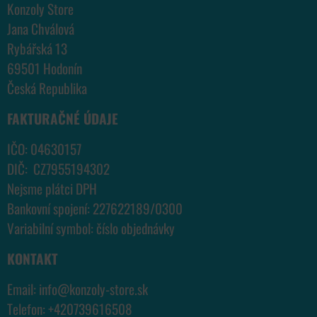
Konzoly Store
Jana Chválová
Rybářská 13
69501 Hodonín
Česká Republika
FAKTURAČNÉ ÚDAJE
IČO: 04630157
DIČ: CZ7955194302
Nejsme plátci DPH
Bankovní spojení: 227622189/0300
Variabilní symbol: číslo objednávky
KONTAKT
Email:
info@konzoly-store.
sk
Telefon:
+420739616508