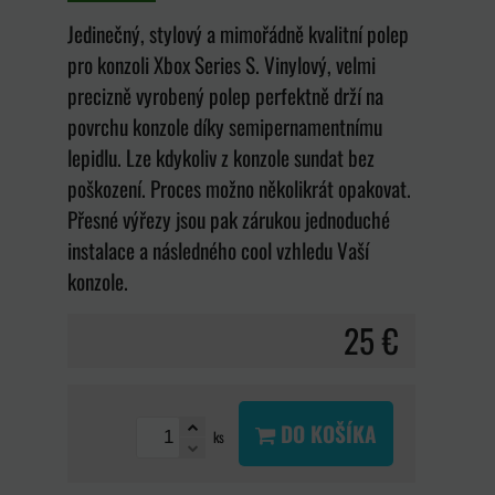
Jedinečný, stylový a mimořádně kvalitní polep
pro konzoli Xbox Series S. Vinylový, velmi
precizně vyrobený polep perfektně drží na
povrchu konzole díky semipernamentnímu
lepidlu. Lze kdykoliv z konzole sundat bez
poškození. Proces možno několikrát opakovat.
Přesné výřezy jsou pak zárukou jednoduché
instalace a následného cool vzhledu Vaší
konzole.
25 €
DO KOŠÍKA
ks