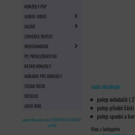
KONZOLY PSP
AUDIO-VIDEO
BAZÁR
CONSOLE OUTLET
MERCHANDISE
PC PRÍSLUŠENSTVO
RETRO KONZOLY
NÁRADIE PRE KONZOLY
sada obsahuje :
STEAM DECK
OCULUS
polep ovladačů ( 2 
ASUS ROG
polep přední části
polep spodní a hor
pages/Konzole-store/1394715514120425?
ref=hl
Viac z kategórie