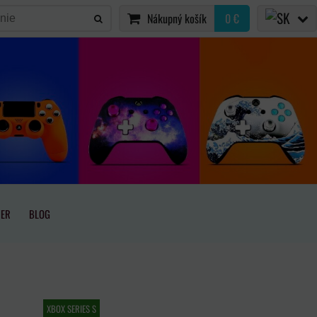
Nákupný košík
0 €
IER
BLOG
XBOX SERIES S