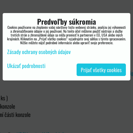
Predvoľby súkromia
Cookies používame na zlepšenie vašej návštevy tejto webovej stránky, analýzu jej výkonnosti
a zhromažďovanie údajov o jej používaní. Na tento účel môžeme použiť nástroje a služby
tretích strán a zhromaždené údaje sa môžu preniesť k partnerom v EÚ, USA alebo iných
krajinách. Kliknutím na „Prijať všetky cookies“ vyjadrujete svoj súhlas s týmto spracovaním.
Nižšie môžete nájsť podrobné informácie alebo upraviť svoje preferencie.
Zásady ochrany osobných údajov
Ukázať podrobnosti
Prijať všetky cookies
Velmi kvalitní polep pro konzole Xbox series S v des
ks )
 konzole
ní části konzole