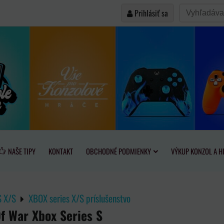
Prihlásiť sa
NAŠE TIPY
KONTAKT
OBCHODNÉ PODMIENKY
VÝKUP KONZOL A H
 X/S
XBOX series X/S príslušenstvo
f War Xbox Series S