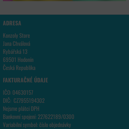
ADRESA
Konzoly Store
Jana Chválová
Rybářská 13
69501 Hodonín
Česká Republika
FAKTURAČNÉ ÚDAJE
IČO: 04630157
DIČ: CZ7955194302
Nejsme plátci DPH
Bankovní spojení: 227622189/0300
Variabilní symbol: číslo objednávky