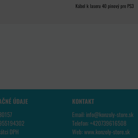
Kábel k laseru 40 pinový pre PS3
AČNÉ ÚDAJE
KONTAKT
30157
Email:
info@konzoly-store.
sk
7955194302
Telefon:
+420739616508
látci DPH
Web:
www.konzoly-store.
sk