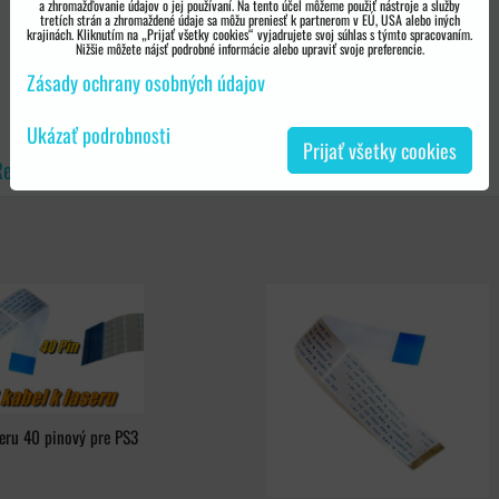
a zhromažďovanie údajov o jej používaní. Na tento účel môžeme použiť nástroje a služby
tretích strán a zhromaždené údaje sa môžu preniesť k partnerom v EÚ, USA alebo iných
krajinách. Kliknutím na „Prijať všetky cookies“ vyjadrujete svoj súhlas s týmto spracovaním.
Nižšie môžete nájsť podrobné informácie alebo upraviť svoje preferencie.
Zásady ochrany osobných údajov
Playstation 3 náhradné diely
Ukázať podrobnosti
Prijať všetky cookies
0
0
Recenzie
Diskusia
eru 40 pinový pre PS3