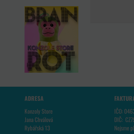
ADRESA
FAKTUR
Konzoly Store
IČO: 046
Jana Chválová
DIČ: CZ
Rybářská 13
Nejsme p