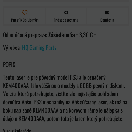
Pridať k Obľúbeným
Pridať do zoznamu
Doručenia
Zásielkovňa
•
3,30 €
•
Výrobca:
HQ Gaming Parts
POPIS:
Tento laser je pre pôvodný model PS3 a je označený
KEM400AAA. Išlo väčšinou o modely s 60GB pevným diskom.
Verziu, ktorú potrebujete, zistíte ale najistejšie pohľadom
dovnútra Vašej PS3 mechaniky na Váš súčasný laser, ak má na
boku napísané KEM400AAA a na kovovom ráme je nálepka s
údajom KEM400AAA, potom toto je laser, ktorý potrebujete.
Viac z kategórie