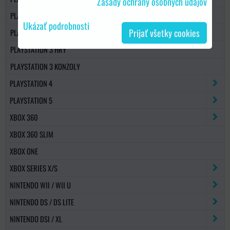
Zásady ochrany osobných údajov
PLAYSTATION 3 UNDERCONTROL
Ukázať podrobnosti
Prijať všetky cookies
PLAYSTATION 3 POLEPY
PLAYSTATION 3 HRY
PLAYSTATION 3 KONZOLY
PLAYSTATION 4
PLAYSTATION 5
XBOX 360
XBOX 360 SLIM
XBOX ONE
XBOX SERIES X/S
NINTENDO WII / WII U
NINTENDO DS / DS LITE
NINTENDO DSI / XL