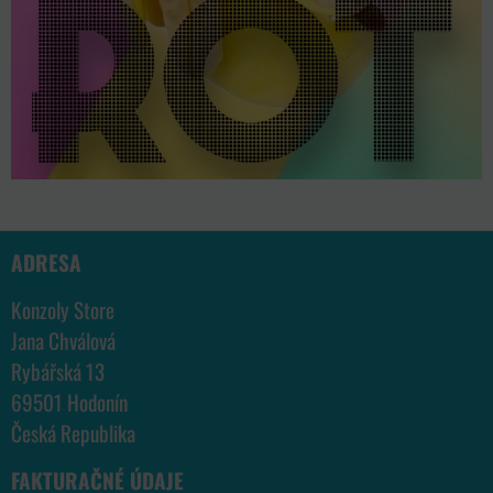
ADRESA
Konzoly Store
Jana Chválová
Rybářská 13
69501 Hodonín
Česká Republika
FAKTURAČNÉ ÚDAJE