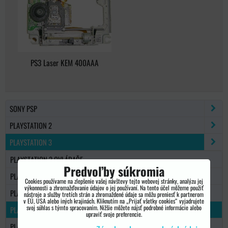
PS3 Laser KEM 400AAA
SONY PSP
PLAYSTATION 2
PLAYSTATION 3
PLAYSTATION 3 OVLÁDAČE
Predvoľby súkromia
PLAYSTATION 3 PRÍSLUŠENSTVO
Cookies používame na zlepšenie vašej návštevy tejto webovej stránky, analýzu jej
výkonnosti a zhromažďovanie údajov o jej používaní. Na tento účel môžeme použiť
PLAYSTATION 3 MOVE
nástroje a služby tretích strán a zhromaždené údaje sa môžu preniesť k partnerom
v EÚ, USA alebo iných krajinách. Kliknutím na „Prijať všetky cookies“ vyjadrujete
svoj súhlas s týmto spracovaním. Nižšie môžete nájsť podrobné informácie alebo
PLAYSTATION 3 NÁHRADNÉ DIELY
upraviť svoje preferencie.
PLAYSTATION 3 KÁBLE