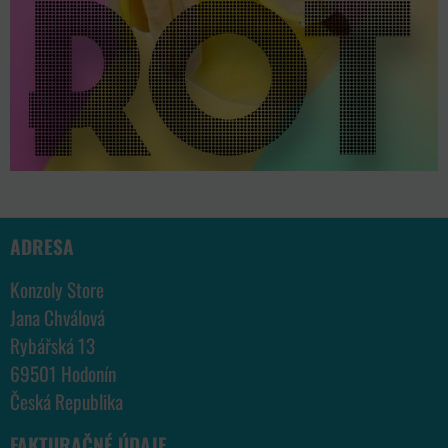
ADRESA
Konzoly Store
Jana Chválová
Rybářská 13
69501 Hodonín
Česká Republika
FAKTURAČNÉ ÚDAJE