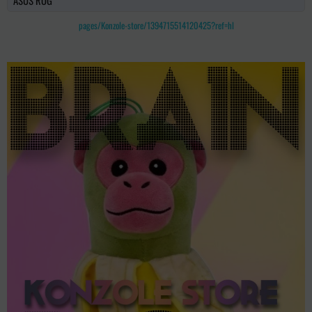
ASUS ROG
pages/Konzole-store/1394715514120425?ref=hl