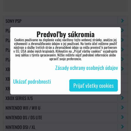
SONY PSP
PLAYSTATION 2
Predvoľby súkromia
PLAYSTATION 3
Cookies používame na zlepšenie vašej návštevy tejto webovej stránky, analýzu jej
výkonnosti a zhromažďovanie údajov o jej používaní. Na tento účel môžeme použiť
nástroje a služby tretích strán a zhromaždené údaje sa môžu preniesť k partnerom
PLAYSTATION 4
v EÚ, USA alebo iných krajinách. Kliknutím na „Prijať všetky cookies“ vyjadrujete
svoj súhlas s týmto spracovaním. Nižšie môžete nájsť podrobné informácie alebo
upraviť svoje preferencie.
PLAYSTATION 5
Zásady ochrany osobných údajov
XBOX 360
XBOX 360 SLIM
Ukázať podrobnosti
Prijať všetky cookies
XBOX ONE
XBOX SERIES X/S
NINTENDO WII / WII U
NINTENDO DS / DS LITE
NINTENDO DSI / XL