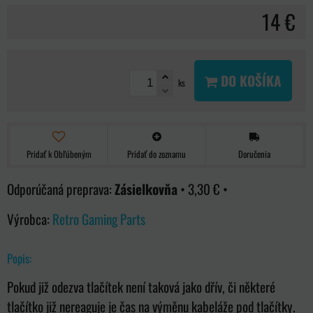
14 €
DO KOŠÍKA
ks
Pridať k Obľúbeným
Pridať do zoznamu
Doručenia
Zásielkovňa
•
3,30 €
•
Výrobca:
Retro Gaming Parts
Popis:
Pokud již odezva tlačítek není taková jako dřív, či některé
tlačítko již nereaguje je čas na výměnu kabeláže pod tlačítky.