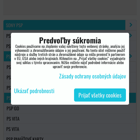
SONY PSP
PSP 1000/2000/3000
Predvoľby súkromia
PSP GO
Cookies používame na zlepšenie vašej návštevy tejto webovej stránky, analýzu jej
výkonnosti a zhromažďovanie údajov o jej používaní. Na tento účel môžeme použiť
nástroje a služby tretích strán a zhromaždené údaje sa môžu preniesť k partnerom
PSP NÁHRADNÉ DIELY
v EÚ, USA alebo iných krajinách. Kliknutím na „Prijať všetky cookies“ vyjadrujete
svoj súhlas s týmto spracovaním. Nižšie môžete nájsť podrobné informácie alebo
PSP 1000/FAT
upraviť svoje preferencie.
Zásady ochrany osobných údajov
PSP E1004 STREET
PSP 2000
Ukázať podrobnosti
Prijať všetky cookies
PSP 3000
PSP GO
PS VITA
PS VITA
PSP PAMÄŤOVÉ KARTY