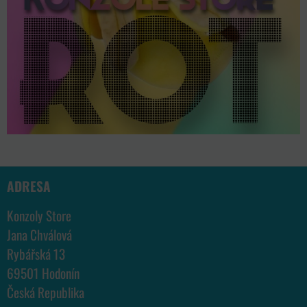
ADRESA
Konzoly Store
Jana Chválová
Rybářská 13
69501 Hodonín
Česká Republika