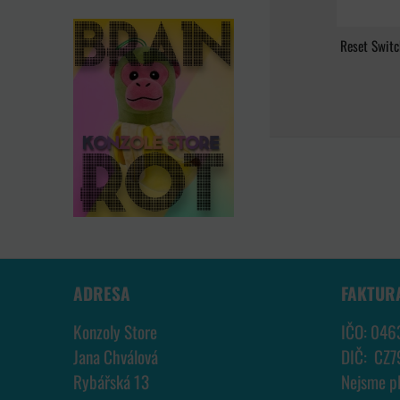
Reset Swit
ADRESA
FAKTUR
Konzoly Store
IČO: 046
Jana Chválová
DIČ: CZ
Rybářská 13
Nejsme p