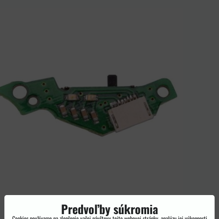
Predvoľby súkromia
Cookies používame na zlepšenie vašej návštevy tejto webovej stránky, analýzu jej výkonnosti