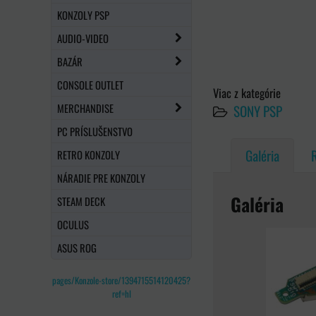
KONZOLY PSP
AUDIO-VIDEO
BAZÁR
CONSOLE OUTLET
Viac z kategórie
MERCHANDISE
SONY PSP
PC PRÍSLUŠENSTVO
Galéria
RETRO KONZOLY
NÁRADIE PRE KONZOLY
Galéria
STEAM DECK
OCULUS
ASUS ROG
pages/Konzole-store/1394715514120425?
ref=hl