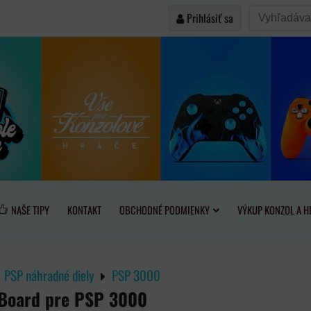
Prihlásiť sa
NAŠE TIPY
KONTAKT
OBCHODNÉ PODMIENKY
VÝKUP KONZOL A H
PSP náhradné diely
PSP 3000
 Board pre PSP 3000