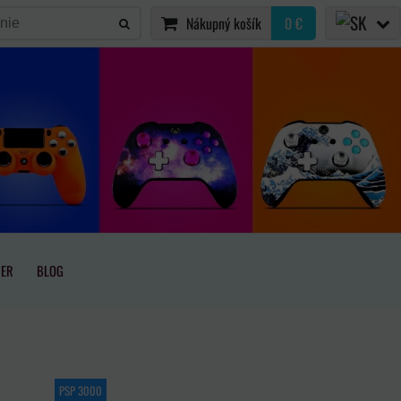
Nákupný košík
0 €
IER
BLOG
PSP 3000