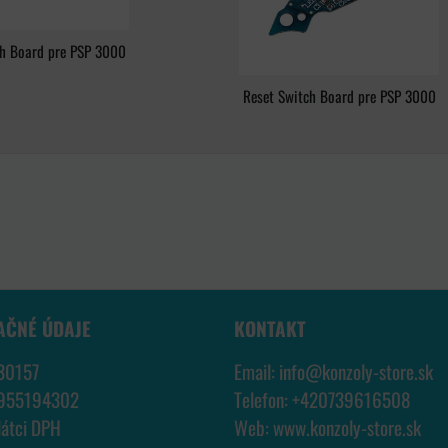
ch Board pre PSP 3000
Reset Switch Board pre PSP 3000
AČNÉ ÚDAJE
KONTAKT
30157
Email:
info@konzoly-store.
sk
7955194302
Telefon:
+420739616508
látci DPH
Web:
www.konzoly-store.
sk