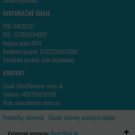
Česká Republika
FAKTURAČNÉ ÚDAJE
IČO: 04630157
DIČ: CZ7955194302
Nejsme plátci DPH
Bankovní spojení: 227622189/0300
Variabilní symbol: číslo objednávky
KONTAKT
Email:
info@konzoly-store.
sk
Telefon:
+420739616508
Web:
www.konzoly-store.
sk
Predvoľby súkromia
Zásady ochrany osobných údajov
Vytvorené pomocou:
BiznisWeb.sk