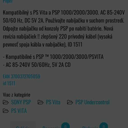
Popis:
Kompatibilný s PS Vita a PSP 1000/2000/3000. AC 85-240V
50/60 Hz, DC 5V 2A. Používajte nabíjačku v suchom prostredí.
Odpojte nabíjačku od konzoly PSP po nabití batérie. Nová
revízia nabíjačiek !! zlepšený 220 prívodný kábel (vysoká
pevnosť spoja kábla v nabíjačke), ID 1511
- Kompatibilné s PSP ™ 1000/2000/3000/PSVITA
- AC 85-240V 50/60Hz, 5V 2A CD
EAN 3700372705059
id 1511
Viac z kategórie
SONY PSP
PS Vita
PSP Undercontrol
PS VITA
0
0