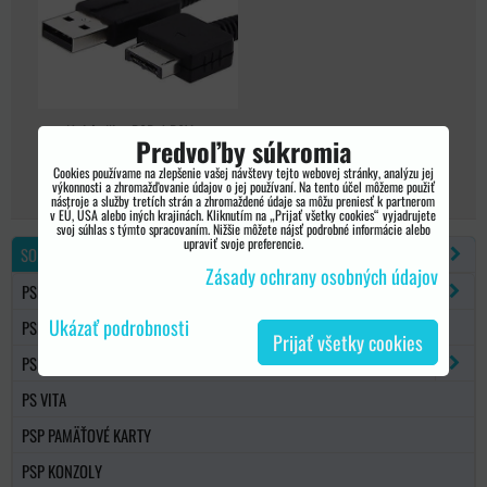
Nabíjačka PSP / PSVita
Predvoľby súkromia
1000
Cookies používame na zlepšenie vašej návštevy tejto webovej stránky, analýzu jej
výkonnosti a zhromažďovanie údajov o jej používaní. Na tento účel môžeme použiť
nástroje a služby tretích strán a zhromaždené údaje sa môžu preniesť k partnerom
v EÚ, USA alebo iných krajinách. Kliknutím na „Prijať všetky cookies“ vyjadrujete
svoj súhlas s týmto spracovaním. Nižšie môžete nájsť podrobné informácie alebo
upraviť svoje preferencie.
SONY PSP
Zásady ochrany osobných údajov
PSP 1000/2000/3000
Ukázať podrobnosti
PSP GO
Prijať všetky cookies
PSP NÁHRADNÉ DIELY
PS VITA
PSP PAMÄŤOVÉ KARTY
PSP KONZOLY