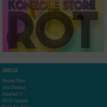
ADRESA
Konzoly Store
Jana Chválová
Rybářská 13
69501 Hodonín