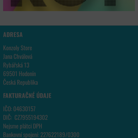
ADRESA
Konzoly Store
Jana Chválová
Rybářská 13
69501 Hodonín
Česká Republika
FAKTURAČNÉ ÚDAJE
IČO: 04630157
DIČ: CZ7955194302
Nejsme plátci DPH
Bankovní spojení: 227622189/0300