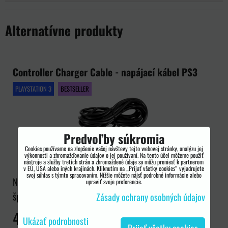
Alternatívne produkty
Controller Charger Cable - napájací kábel PS3
PLAYSTATION 3
BESTSELLER
Predvoľby súkromia
Cookies používame na zlepšenie vašej návštevy tejto webovej stránky, analýzu jej
výkonnosti a zhromažďovanie údajov o jej používaní. Na tento účel môžeme použiť
nástroje a služby tretích strán a zhromaždené údaje sa môžu preniesť k partnerom
v EÚ, USA alebo iných krajinách. Kliknutím na „Prijať všetky cookies“ vyjadrujete
svoj súhlas s týmto spracovaním. Nižšie môžete nájsť podrobné informácie alebo
NOVINKA V PONUKE, nabíjací kábel pre PS3 OVLÁDAČE,
upraviť svoje preferencie.
špičková kvalita, VÝROBCA undercontrol, ZÁRUKA...
Zásady ochrany osobných údajov
4,80 €
Ukázať podrobnosti