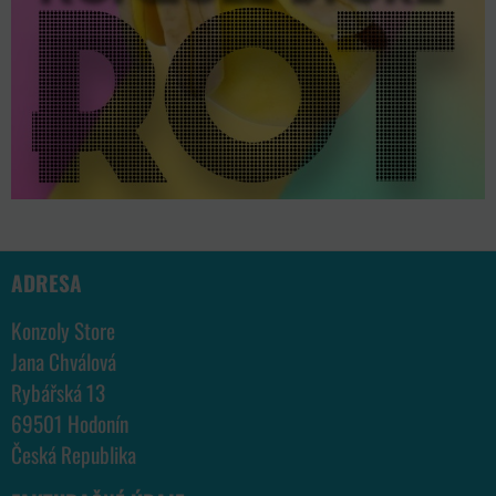
ADRESA
Konzoly Store
Jana Chválová
Rybářská 13
69501 Hodonín
Česká Republika