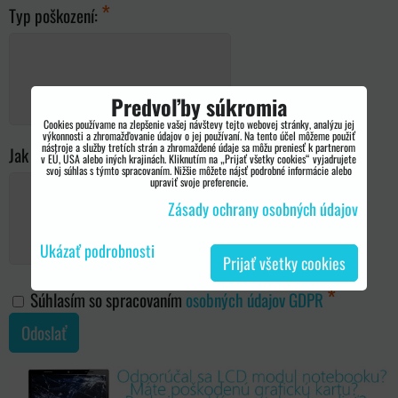
*
Typ poškození:
Predvoľby súkromia
Cookies používame na zlepšenie vašej návštevy tejto webovej stránky, analýzu jej
výkonnosti a zhromažďovanie údajov o jej používaní. Na tento účel môžeme použiť
nástroje a služby tretích strán a zhromaždené údaje sa môžu preniesť k partnerom
Jak se závada projevuje ?:
v EÚ, USA alebo iných krajinách. Kliknutím na „Prijať všetky cookies“ vyjadrujete
svoj súhlas s týmto spracovaním. Nižšie môžete nájsť podrobné informácie alebo
upraviť svoje preferencie.
Zásady ochrany osobných údajov
Ukázať podrobnosti
Prijať všetky cookies
*
Súhlasím so spracovaním
osobných údajov GDPR
Odoslať