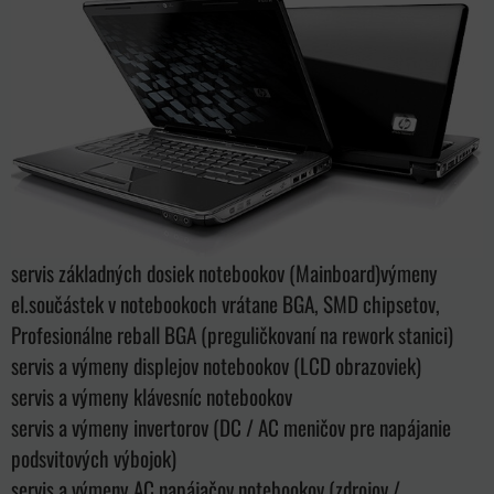
servis základných dosiek notebookov (Mainboard)
výmeny
el.součástek v notebookoch vrátane BGA, SMD chipsetov,
Profesionálne reball BGA (preguličkovaní na rework stanici)
servis a výmeny displejov notebookov (LCD obrazoviek)
servis a výmeny klávesníc notebookov
servis a výmeny invertorov (DC / AC meničov pre napájanie
podsvitových výbojok)
servis a výmeny AC napájačov notebookov (zdrojov /