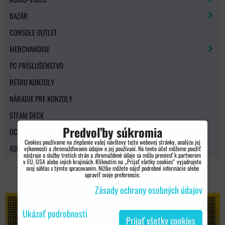
BAZÁR
CONSOLE OUTLET
MERCHANDISE
PC PRÍSLUŠENSTVO
RETRO KONZOLY
NÁRADIE PRE KONZOLY
STEAM DECK
Predvoľby súkromia
OCULUS
Cookies používame na zlepšenie vašej návštevy tejto webovej stránky, analýzu jej
ASUS ROG
výkonnosti a zhromažďovanie údajov o jej používaní. Na tento účel môžeme použiť
nástroje a služby tretích strán a zhromaždené údaje sa môžu preniesť k partnerom
v EÚ, USA alebo iných krajinách. Kliknutím na „Prijať všetky cookies“ vyjadrujete
pages/Konzole-store/1394715514120425?ref=hl
svoj súhlas s týmto spracovaním. Nižšie môžete nájsť podrobné informácie alebo
upraviť svoje preferencie.
Zásady ochrany osobných údajov
Ukázať podrobnosti
Prijať všetky cookies