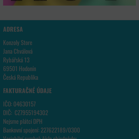
ADRESA
Konzoly Store
Jana Chválová
Rybářská 13
69501 Hodonín
Česká Republika
FAKTURAČNÉ ÚDAJE
IČO: 04630157
DIČ: CZ7955194302
Nejsme plátci DPH
Bankovní spojení: 227622189/0300
Variabilní symbol: číslo objednávky